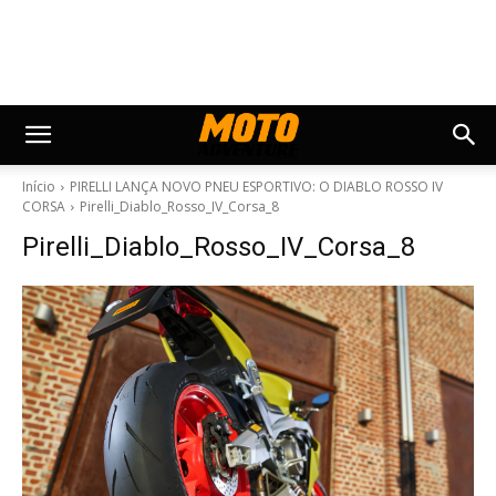
Início
PIRELLI LANÇA NOVO PNEU ESPORTIVO: O DIABLO ROSSO IV
CORSA
Pirelli_Diablo_Rosso_IV_Corsa_8
Pirelli_Diablo_Rosso_IV_Corsa_8