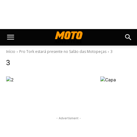
Início
Pro Tork estará presente no Salão das Motopeças
3
3
- Advertisment -