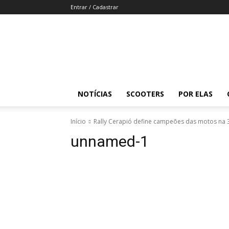
Entrar / Cadastrar
Revista
Moto
Adventure
NOTÍCIAS
SCOOTERS
POR ELAS
Início
Rally Cerapió define campeões das motos na 
unnamed-1