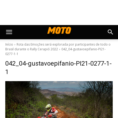
Início
Rota das Emoções será explorada por participantes de todo o
Brasil durante o Rally Cerapió 2022
042_04-gustavoepifanio-PI21-
0277-1-1
042_04-gustavoepifanio-PI21-0277-1-
1