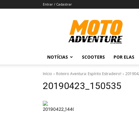
Entrar / Cadastrar
Revista
Moto
Adventure
NOTÍCIAS
SCOOTERS
POR ELAS
Início
Roteiro Aventura: Espírito Estradeiro!
201904
20190423_150535