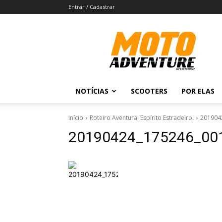
Entrar / Cadastrar
Revista
Moto
Adventure
NOTÍCIAS
SCOOTERS
POR ELAS
Início
Roteiro Aventura: Espírito Estradeiro!
201904
20190424_175246_00