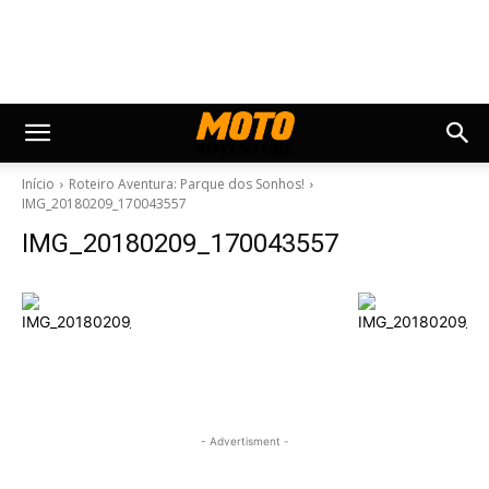
Início
Roteiro Aventura: Parque dos Sonhos!
IMG_20180209_170043557
IMG_20180209_170043557
- Advertisment -