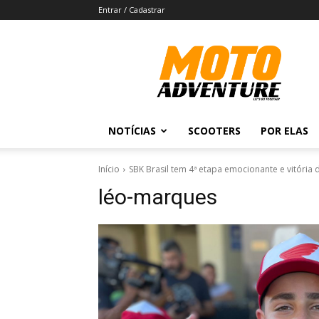
Entrar / Cadastrar
Revista
Moto
Adventure
NOTÍCIAS
SCOOTERS
POR ELAS
Início
SBK Brasil tem 4ª etapa emocionante e vitória d
léo-marques