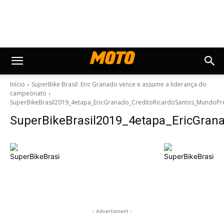
Início
SuperBike Brasil: Eric Granado vence e assume a liderança do
campeonato
SuperBikeBrasil2019_4etapa_EricGranado_CreditoRicardoSantos_MundoPr
SuperBikeBrasil2019_4etapa_EricGra
- Advertisment -