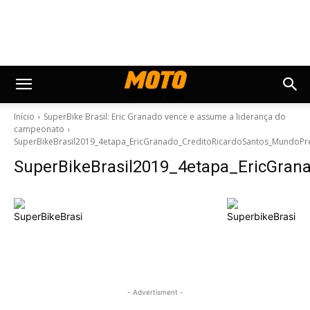
Início
SuperBike Brasil: Eric Granado vence e assume a liderança do
campeonato
SuperBikeBrasil2019_4etapa_EricGranado_CreditoRicardoSantos_MundoPr
SuperBikeBrasil2019_4etapa_EricGra
- Advertisment -