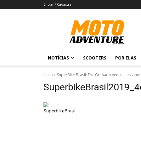
Entrar / Cadastrar
Revista
Moto
Adventure
NOTÍCIAS
SCOOTERS
POR ELAS
Início
SuperBike Brasil: Eric Granado vence e assum
SuperbikeBrasil2019_