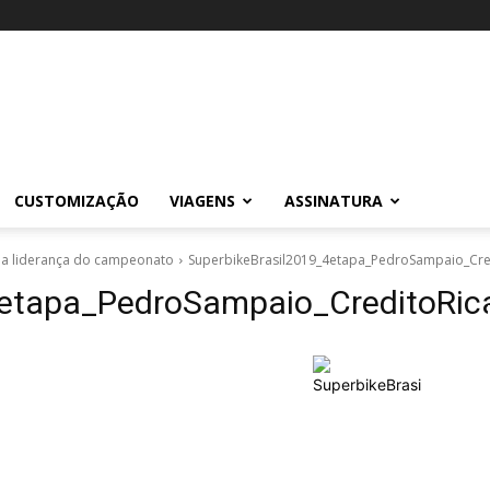
CUSTOMIZAÇÃO
VIAGENS
ASSINATURA
e a liderança do campeonato
SuperbikeBrasil2019_4etapa_PedroSampaio_Cr
4etapa_PedroSampaio_CreditoRi