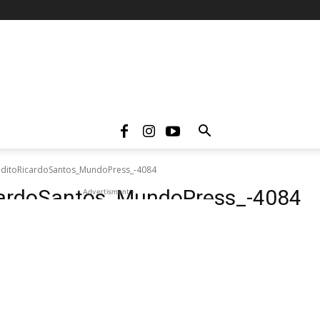
editoRicardoSantos_MundoPress_-4084
cardoSantos_MundoPress_-4084
- Advertisment -