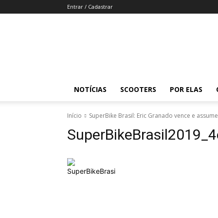
Entrar / Cadastrar
Revista
Moto
Adventure
NOTÍCIAS
SCOOTERS
POR ELAS
Início
SuperBike Brasil: Eric Granado vence e assum
SuperBikeBrasil2019_