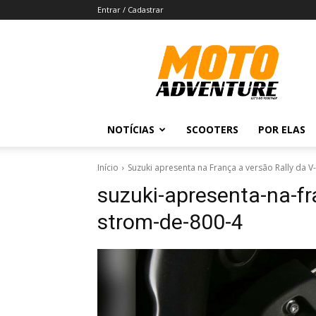
Entrar / Cadastrar
Revista
Moto
Adventure
NOTÍCIAS
SCOOTERS
POR ELAS
Início
Suzuki apresenta na França a versão Rally da 
suzuki-apresenta-na-fr
strom-de-800-4