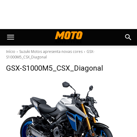
Início
Suzuki Motos apresenta novas cores
GSX-
S1000M5_CSX_Diagonal
GSX-S1000M5_CSX_Diagonal