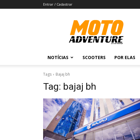
Entrar / Cadastrar
Revista
Moto
Adventure
NOTÍCIAS
SCOOTERS
POR ELAS
Tags
Bajaj bh
Tag:
bajaj bh