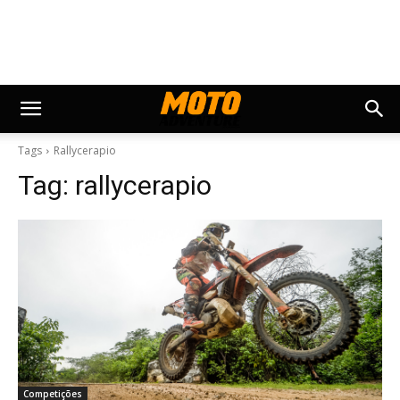
Tags
Rallycerapio
Tag:
rallycerapio
Competições