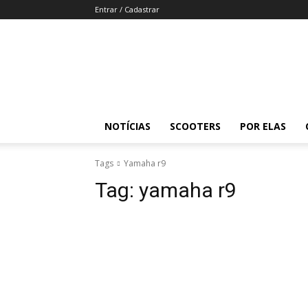
Entrar / Cadastrar
Revista
Moto
Adventure
NOTÍCIAS
SCOOTERS
POR ELAS
Tags
Yamaha r9
Tag:
yamaha r9