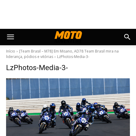
Início
[Team Brasil – M78] Em Misano, AD78 Team Brasil mira na
liderança, pódios e vitórias
LzPhotos-Media-3-
LzPhotos-Media-3-