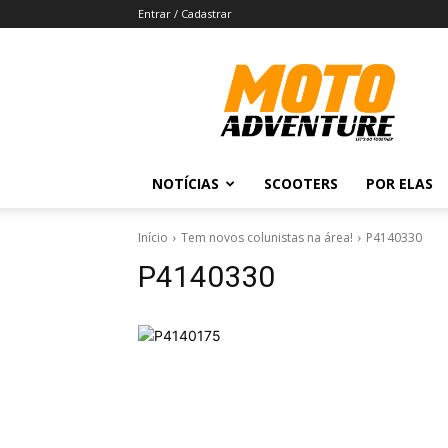
Entrar / Cadastrar
Revista
Moto
Adventure
NOTÍCIAS
SCOOTERS
POR ELAS
Início
Tem novos colunistas na área!
P4140330
P4140330