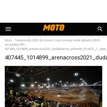
Início
Temporada 2022 do Arena Cross começa neste sábado (28/5)
em Jundiaí (SP)
407445_1014899_arenacross2021_dudabairros_anhembi_014473__1__web_
407445_1014899_arenacross2021_dud