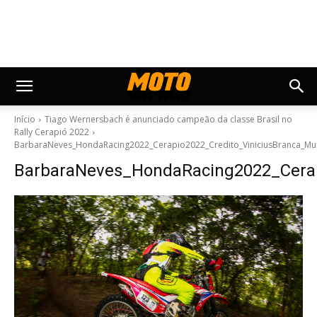
Início
Tiago Wernersbach é anunciado campeão da classe Brasil no
Rally Cerapió 2022
BarbaraNeves_HondaRacing2022_Cerapio2022_Credito_ViniciusBranca_M
BarbaraNeves_HondaRacing2022_Cerap