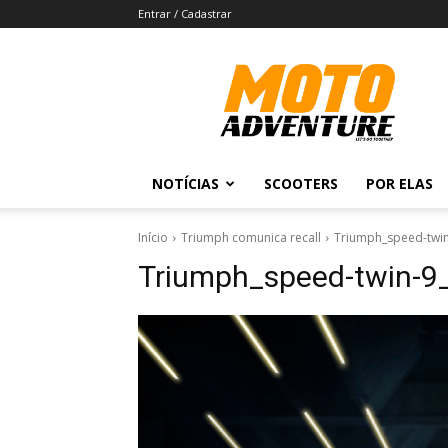
Entrar / Cadastrar
Revista
Moto
Adventure
NOTÍCIAS
SCOOTERS
POR ELAS
Início
Triumph comunica recall
Triumph_speed-twi
Triumph_speed-twin-