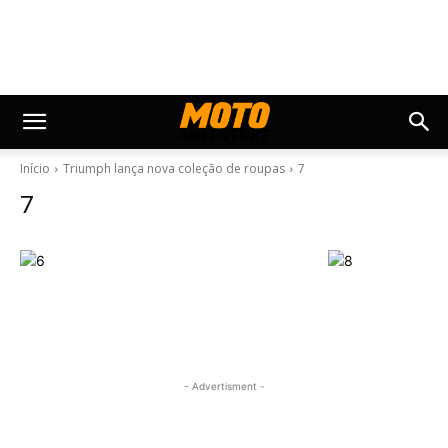
Início
Triumph lança nova coleção de roupas
7
7
- Advertisment -