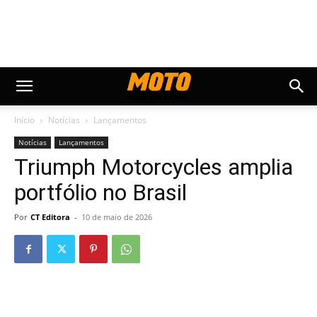
Início
Notícias
Lançamentos
Notícias
Lançamentos
Triumph Motorcycles amplia
portfólio no Brasil
Por
CT Editora
-
10 de maio de 2026