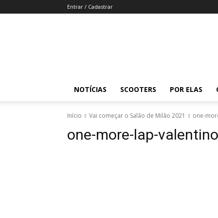
Entrar / Cadastrar
Revista
Moto
Adventure
NOTÍCIAS
SCOOTERS
POR ELAS
Início
Vai começar o Salão de Milão 2021
one-more
one-more-lap-valentino