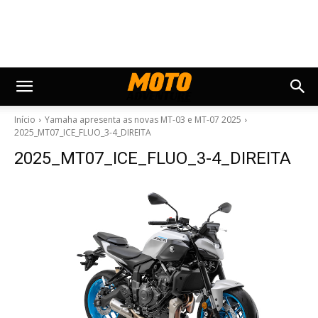
Início
Yamaha apresenta as novas MT-03 e MT-07 2025
2025_MT07_ICE_FLUO_3-4_DIREITA
2025_MT07_ICE_FLUO_3-4_DIREITA