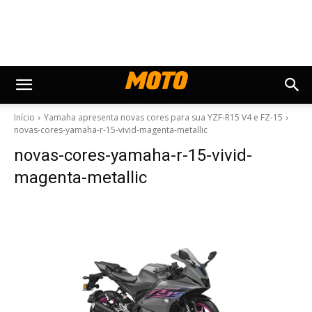
Início
Yamaha apresenta novas cores para sua YZF-R15 V4 e FZ-15
novas-cores-yamaha-r-15-vivid-magenta-metallic
novas-cores-yamaha-r-15-vivid-
magenta-metallic