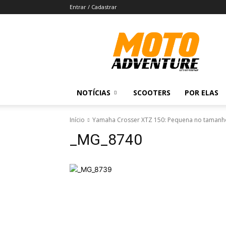
Entrar / Cadastrar
Revista
Moto
Adventure
NOTÍCIAS
SCOOTERS
POR ELAS
Início
Yamaha Crosser XTZ 150: Pequena no tamanho
_MG_8740