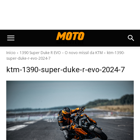
Início
1390 Super Duke R EVO – O novo míssil da KTM
ktm-1390-
super-duke-r-evo-2024-7
ktm-1390-super-duke-r-evo-2024-7