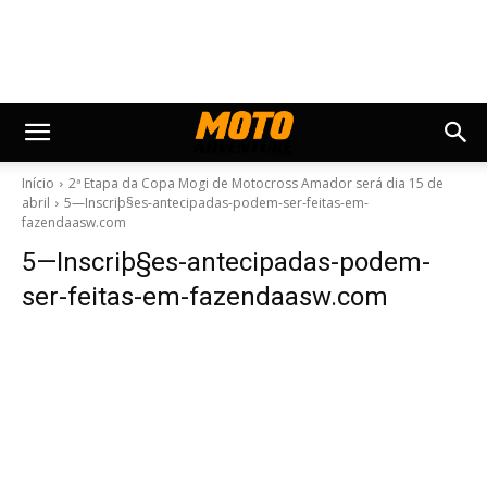
Início
2ª Etapa da Copa Mogi de Motocross Amador será dia 15 de
abril
5—Inscriþ§es-antecipadas-podem-ser-feitas-em-
fazendaasw.com
5—Inscriþ§es-antecipadas-podem-
ser-feitas-em-fazendaasw.com