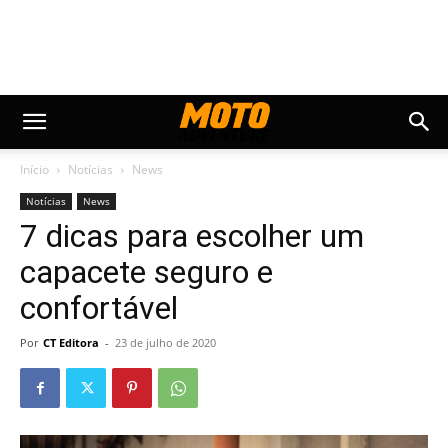
Início
Notícias
News
Notícias
News
7 dicas para escolher um
capacete seguro e
confortável
Por
CT Editora
-
23 de julho de 2020