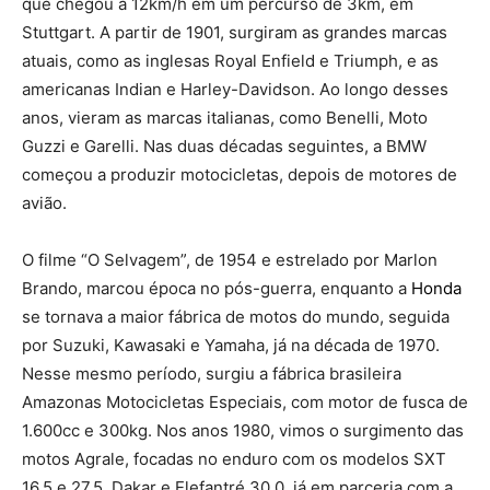
que chegou a 12km/h em um percurso de 3km, em
Stuttgart. A partir de 1901, surgiram as grandes marcas
atuais, como as inglesas Royal Enfield e Triumph, e as
americanas Indian e Harley-Davidson. Ao longo desses
anos, vieram as marcas italianas, como Benelli, Moto
Guzzi e Garelli. Nas duas décadas seguintes, a BMW
começou a produzir motocicletas, depois de motores de
avião.
O filme “O Selvagem”, de 1954 e estrelado por Marlon
Brando, marcou época no pós-guerra, enquanto a
Honda
se tornava a maior fábrica de motos do mundo, seguida
por Suzuki, Kawasaki e Yamaha, já na década de 1970.
Nesse mesmo período, surgiu a fábrica brasileira
Amazonas Motocicletas Especiais, com motor de fusca de
1.600cc e 300kg. Nos anos 1980, vimos o surgimento das
motos Agrale, focadas no enduro com os modelos SXT
16.5 e 27.5, Dakar e Elefantré 30.0, já em parceria com a