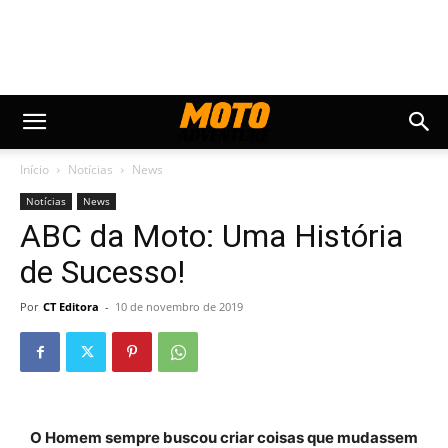
Início
Notícias
News
Notícias
News
ABC da Moto: Uma História
de Sucesso!
Por
CT Editora
-
10 de novembro de 2019
O Homem sempre buscou criar coisas que mudassem