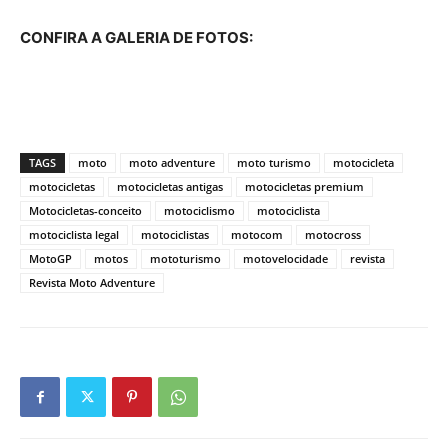
CONFIRA A GALERIA DE FOTOS:
TAGS
moto
moto adventure
moto turismo
motocicleta
motocicletas
motocicletas antigas
motocicletas premium
Motocicletas-conceito
motociclismo
motociclista
motociclista legal
motociclistas
motocom
motocross
MotoGP
motos
mototurismo
motovelocidade
revista
Revista Moto Adventure