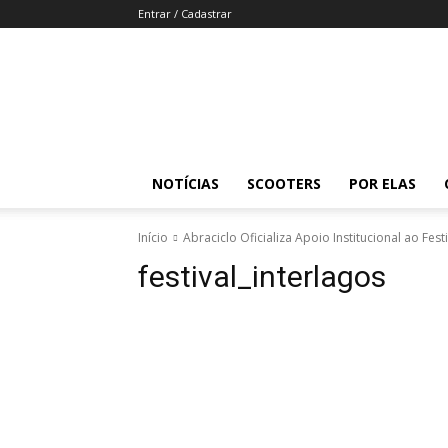
Entrar / Cadastrar
Revista
Moto
Adventure
NOTÍCIAS
SCOOTERS
POR ELAS
Início
Abraciclo Oficializa Apoio Institucional ao Fest
festival_interlagos