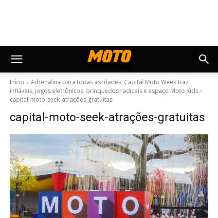
Início
Adrenalina para todas as idades: Capital Moto Week traz
infláveis, jogos eletrônicos, brinquedos radicais e espaço Moto Kids
capital-moto-seek-atrações-gratuitas
capital-moto-seek-atrações-gratuitas