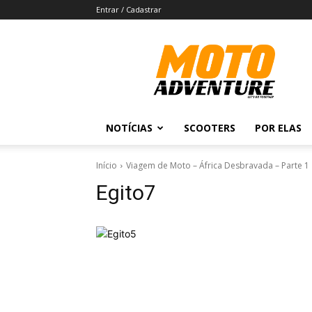
Entrar / Cadastrar
Revista
Moto
Adventure
NOTÍCIAS
SCOOTERS
POR ELAS
Início
Viagem de Moto – África Desbravada – Parte 1
Egito7