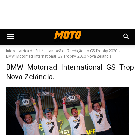
Início
África do Sul é a campeã da 7º edição do GS Trophy 2020
BMW_Motorrad_International_GS_Trophy_2020 Nova Zelândia.
BMW_Motorrad_International_GS_Trop
Nova Zelândia.