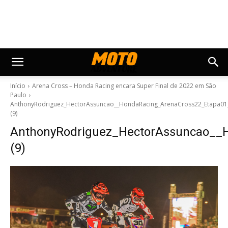
Início
Arena Cross – Honda Racing encara Super Final de 2022 em São
Paulo
AnthonyRodriguez_HectorAssuncao__HondaRacing_ArenaCross22_Etapa01
(9)
AnthonyRodriguez_HectorAssuncao__
(9)