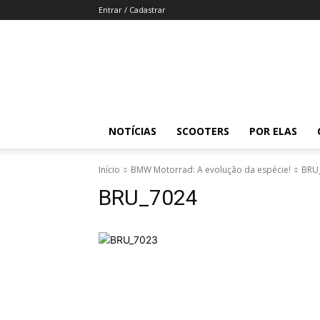
Entrar / Cadastrar
Revista
Moto
Adventure
NOTÍCIAS
SCOOTERS
POR ELAS
Início
BMW Motorrad: A evolução da espécie!
BRU
BRU_7024