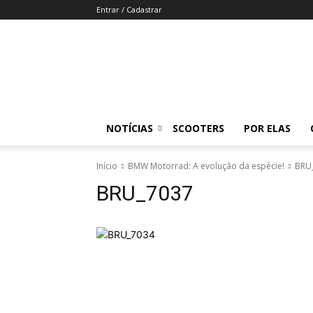
Entrar / Cadastrar
Revista
Moto
Adventure
NOTÍCIAS
SCOOTERS
POR ELAS
Início
BMW Motorrad: A evolução da espécie!
BRU
BRU_7037