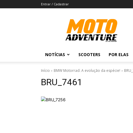
Entrar / Cadastrar
Revista
Moto
Adventure
NOTÍCIAS
SCOOTERS
POR ELAS
Início
BMW Motorrad: A evolução da espécie!
BRU_
BRU_7461