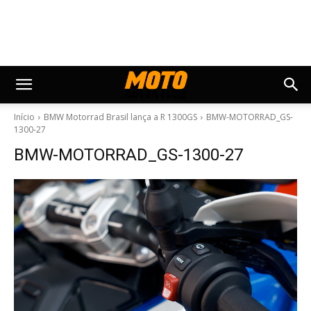
Início
BMW Motorrad Brasil lança a R 1300GS
BMW-MOTORRAD_GS-
1300-27
BMW-MOTORRAD_GS-1300-27