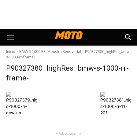
Início
BMW S 1000 RR: Monstra Renovada!
P90327380_highRes_bmw-
s-1000-rr-frame-
P90327380_highRes_bmw-s-1000-rr-
frame-
- Advertisment -