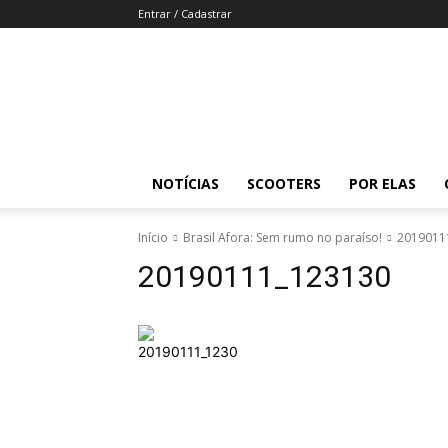
Entrar / Cadastrar
Revista
Moto
Adventure
NOTÍCIAS
SCOOTERS
POR ELAS
Início
Brasil Afora: Sem rumo no paraíso!
2019011
20190111_123130