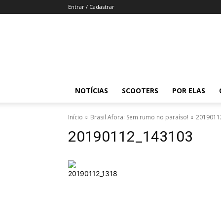
Entrar / Cadastrar
Revista
Moto
Adventure
NOTÍCIAS
SCOOTERS
POR ELAS
Início
Brasil Afora: Sem rumo no paraíso!
2019011
20190112_143103