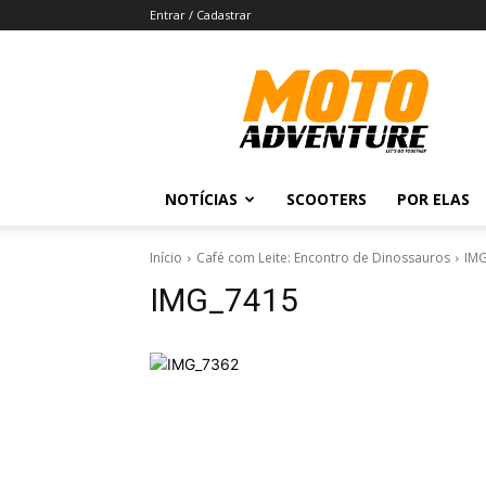
Entrar / Cadastrar
Revista
Moto
Adventure
NOTÍCIAS
SCOOTERS
POR ELAS
Início
Café com Leite: Encontro de Dinossauros
IM
IMG_7415