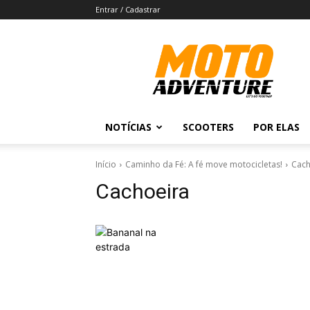
Entrar / Cadastrar
Revista
Moto
Adventure
NOTÍCIAS
SCOOTERS
POR ELAS
Início
Caminho da Fé: A fé move motocicletas!
Cach
Cachoeira