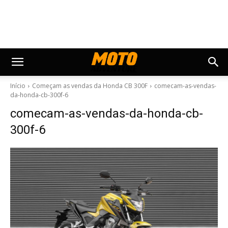
Início
Começam as vendas da Honda CB 300F
comecam-as-vendas-
da-honda-cb-300f-6
comecam-as-vendas-da-honda-cb-
300f-6