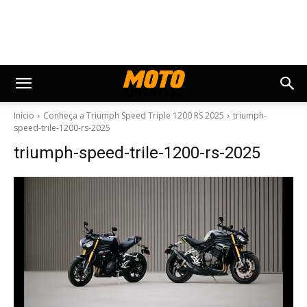
Início
Conheça a Triumph Speed ​​Triple 1200 RS 2025
triumph-
speed-trile-1200-rs-2025
triumph-speed-trile-1200-rs-2025