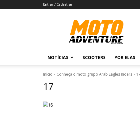
Entrar / Cadastrar
Revista
Moto
Adventure
NOTÍCIAS
SCOOTERS
POR ELAS
Início
Conheça o moto grupo Arab Eagles Riders
1
17