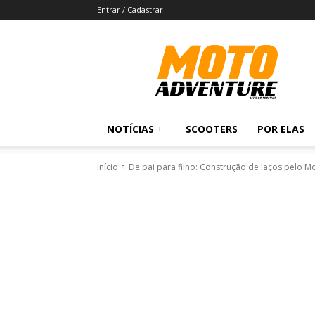
Entrar / Cadastrar
Revista
Moto
Adventure
NOTÍCIAS
SCOOTERS
POR ELAS
Início
De pai para filho: Construção de laços pelo M